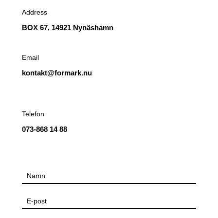
Address
BOX 67, 14921 Nynäshamn
Email
kontakt@formark.nu
Telefon
073-868 14 88
Kontakta
oss
för
offert